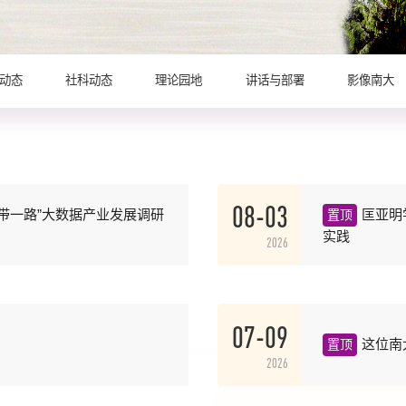
动态
社科动态
理论园地
讲话与部署
影像南大
08-03
带一路”大数据产业发展调研
匡亚明
置顶
实践
2026
07-09
这位南
置顶
2026