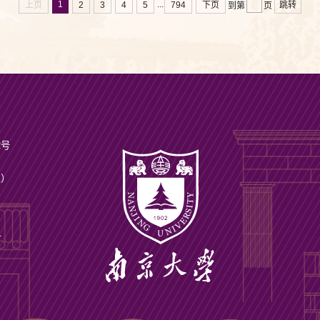
1
...
上页
2
3
4
5
794
下页
跳转
到第
页
2号
ax）
号