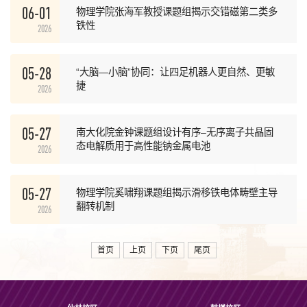
06-01
物理学院张海军教授课题组揭示交错磁第二类多
铁性
2026
05-28
“大脑—小脑”协同：让四足机器人更自然、更敏
捷
2026
05-27
南大化院金钟课题组设计有序–无序离子共晶固
态电解质用于高性能钠金属电池
2026
05-27
物理学院奚啸翔课题组揭示滑移铁电体畴壁主导
翻转机制
2026
首页
上页
下页
尾页