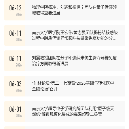
06-12
物理学院盛冲、刘辉和祝世宁团队在量子传感领
域取得重要进展
2026
06-11
南京大学医学院王宏伟/黄志强团队揭秘结核感染
过程中脂质代谢异常影响抗感染免疫功能的分子
2026
机制
06-11
刘震教授团队在分子印迹纳米仿生酶介导糖免疫
治疗方面取得新进展
2026
06-03
"仙林论坛"第二十七期暨"2026基础与转化医学
金陵论坛"召开
2026
06-01
南京大学超导电子学研究所团队利用“原子级天
然结”解锁规模化集成的高温超导二极管
2026