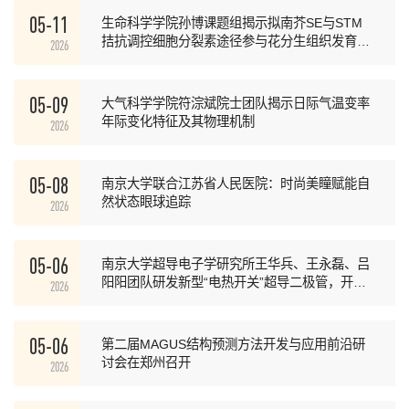
05-11
生命科学学院孙博课题组揭示拟南芥SE与STM
拮抗调控细胞分裂素途径参与花分生组织发育的
2026
分子机制
05-09
大气科学学院符淙斌院士团队揭示日际气温变率
年际变化特征及其物理机制
2026
05-08
南京大学联合江苏省人民医院：时尚美瞳赋能自
然状态眼球追踪
2026
05-06
南京大学超导电子学研究所王华兵、王永磊、吕
阳阳团队研发新型“电热开关”超导二极管，开启
2026
可编程超导电路新篇章
05-06
第二届MAGUS结构预测方法开发与应用前沿研
讨会在郑州召开
2026