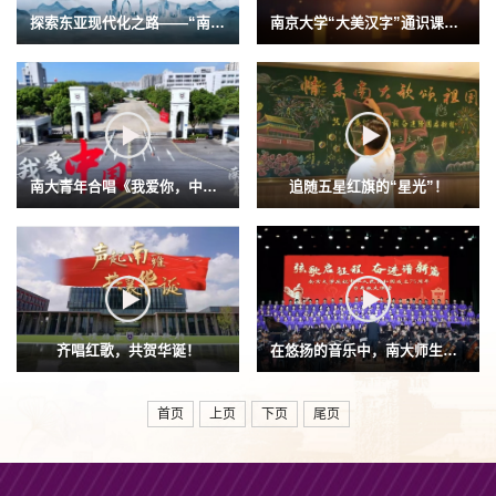
探索东亚现代化之路——“南京...
南京大学“大美汉字”通识课第...
南大青年合唱《我爱你，中国》
追随五星红旗的“星光”！
齐唱红歌，共贺华诞！
在悠扬的音乐中，南大师生绽放...
首页
上页
下页
尾页