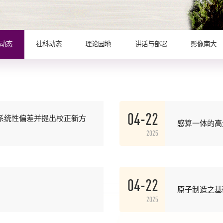
动态
社科动态
理论园地
讲话与部署
影像南大
04-22
系统性偏差并提出校正新方
感算一体的高
2025
04-22
原子制造之基
2025