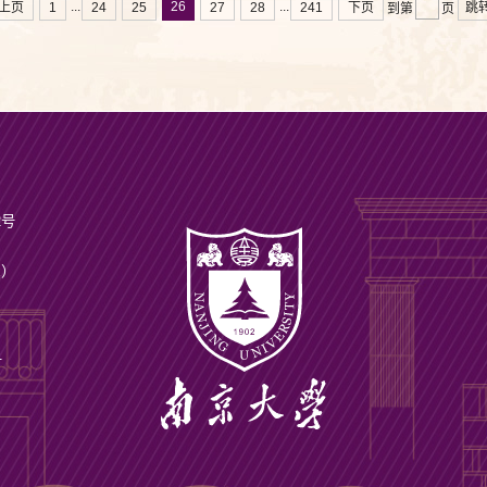
26
...
...
上页
1
24
25
27
28
241
下页
跳
到第
页
2号
ax）
号