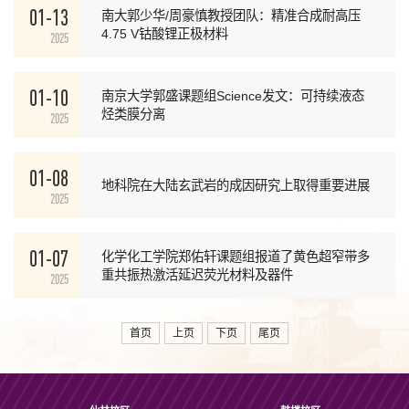
01-13
南大郭少华/周豪慎教授团队：精准合成耐高压
4.75 V钴酸锂正极材料
2025
01-10
南京大学郭盛课题组Science发文：可持续液态
烃类膜分离
2025
01-08
地科院在大陆玄武岩的成因研究上取得重要进展
2025
01-07
化学化工学院郑佑轩课题组报道了黄色超窄带多
重共振热激活延迟荧光材料及器件
2025
首页
上页
下页
尾页