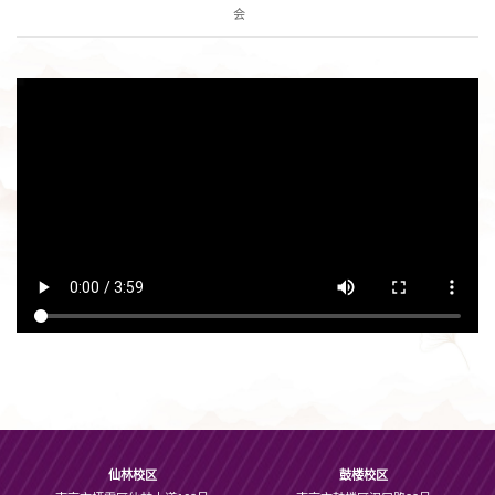
会
仙林校区
鼓楼校区