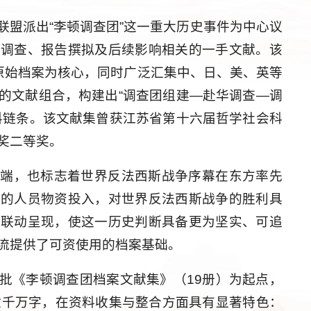
联盟派出“李顿调查团”这一重大历史事件为中心议
华调查、报告撰拟及后续影响相关的一手文献。该
藏原始档案为核心，同时广泛汇集中、日、美、英等
的文献组合，构建出“调查团组建—赴华调查—调
料链条。该文献集曾获江苏省第十六届哲学社会科
奖二等奖。
开端，也标志着世界反法西斯战争序幕在东方率先
大的人员物资投入，对世界反法西斯战争的胜利具
的联动呈现，使这一历史判断具备更为坚实、可追
流提供了可资使用的档案基础。
批《李顿调查团档案文献集》（19册）为起点，
逾千万字，在资料收集与整合方面具有显著特色：