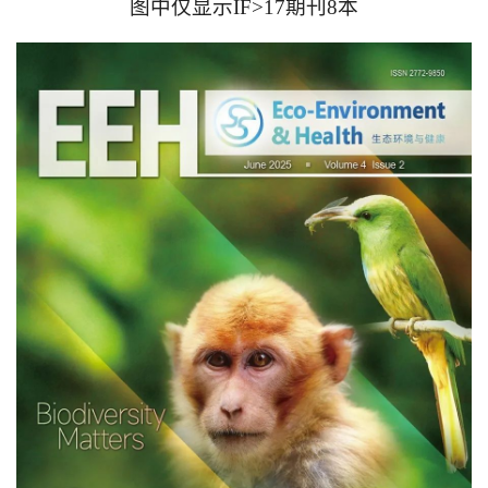
图中仅显示IF>17期刊8本