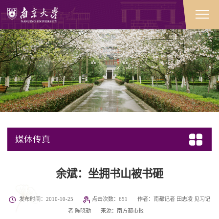
媒体传真
余斌：坐拥书山被书砸
发布时间：2010-10-25
点击次数：
651
作者：南都记者 田志凌 见习记
者 陈晓勤
来源：南方都市报