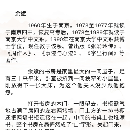
余斌
1960年生于南京。1973至1977年就读
于南京四中，恢复高考后，1978至1989年就读于
南京大学中文系。1990年在南京大学中文系获博
士学位，现任教于该系。曾出版《张爱玲传》、
《周作人》、《事迹与心迹》、《字里行间》等
著作。
余斌的书房是家里最大的一间屋子，足
有三十来平米。卧室被挤到一间狭窄的小屋里，
刚放得下一张大床，为这个他夫人没少跟他抱
怨。
打开书房的木门，一眼望去，书柜霸气
地占满了房间的左右两堵墙，门上方的一排书橱
还把两墙书柜连接在一起，中间的书桌上也堆满
书，整个书房布局俨然成了“山”字形。关起门来，