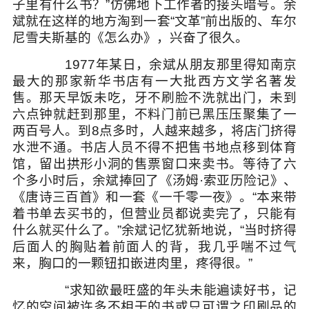
子里有什么书？”仿佛地下工作者的接头暗号。余
斌就在这样的地方淘到一套“文革”前出版的、车尔
尼雪夫斯基的《怎么办》，兴奋了很久。
1977年某日，余斌从朋友那里得知南京
最大的那家新华书店有一大批西方文学名著发
售。那天早饭未吃，牙不刷脸不洗就出门，未到
六点钟就赶到那里，不料门前已黑压压聚集了一
两百号人。到8点多时，人越来越多，将店门挤得
水泄不通。书店人员不得不把售书地点移到体育
馆，留出拱形小洞的售票窗口来卖书。等待了六
个多小时后，余斌捧回了《汤姆·索亚历险记》、
《唐诗三百首》和一套《一千零一夜》。“本来带
着书单去买书的，但营业员都说卖完了，只能有
什么就买什么了。”余斌记忆犹新地说，“当时挤得
后面人的胸贴着前面人的背，我几乎喘不过气
来，胸口的一颗钮扣嵌进肉里，疼得很。”
“求知欲最旺盛的年头未能遍读好书，记
忆的空间被许多不相干的书或只可谓之印刷品的