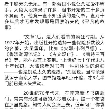
者干脆无头无尾。有一部俄国小说让余斌爱不释
手，大段大段摘录了许多，但书开始的二十多页
不翼而飞，他竟一直不知道读的是何书。直到十
多年后才无意发现那是冈察洛夫的《平凡的故
事》。
“文革”后，是人们看书的疯狂时期。从
1977年开始，出版社开始选择一些保险系数较大
的名著，大量重印，比如《安娜·卡列尼娜》、
《鲁滨逊漂流记》、《古文观止》、《唐诗三百
首》等，能在市面上买到。“上世纪七十年代末八
十年代初，大陆读者对书有一种群体性的疯狂
———也是饥荒太久的缘故。”余斌说。当时余斌
就读于南京大学，图书馆是早8点开馆，才6点半
门前已是人头攒动。
20世纪70年代末，在南京新华书店后
门，常常有形迹可疑的人抄着双手，提一个布袋
在那里晃悠。知情人就会凑上去，低声问：“你袋