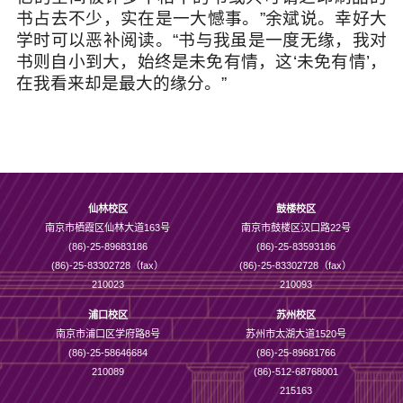
书占去不少，实在是一大憾事。”余斌说。幸好大
学时可以恶补阅读。“书与我虽是一度无缘，我对
书则自小到大，始终是未免有情，这‘未免有情’，
在我看来却是最大的缘分。”
仙林校区
鼓楼校区
南京市栖霞区仙林大道163号
南京市鼓楼区汉口路22号
(86)-25-89683186
(86)-25-83593186
(86)-25-83302728（fax）
(86)-25-83302728（fax）
210023
210093
浦口校区
苏州校区
南京市浦口区学府路8号
苏州市太湖大道1520号
(86)-25-58646684
(86)-25-89681766
210089
(86)-512-68768001
215163