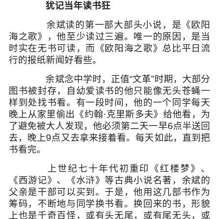
犹记当年读书狂
余斌读的第一部大部头小说，是《欧阳
海之歌》，他至少读过三遍。唯一的原因，是当
时实在无书可读，而《欧阳海之歌》总比平日流
行的报纸新闻好看些。
余斌念中学时，正值“文革”时期，大部分
图书被封存，自幼爱读书的他只能像无头苍蝇一
样到处找书看。有一段时间，他的一个同学每天
晚上从家里偷出《约翰·克里斯多夫》给他看，为
了避免被大人发现，他必须第二天一早6点半送回
去，晚上9点又去拿来接着看。每天如此，直到把
书看完。
上世纪七十年代初重印《红楼梦》、
《西游记》、《水浒》等古典小说名著，余斌的
父亲是干部可以买到。于是，他用这几部书作为
筹码，不断地与同学换书看。换回来的书，形貌
上也是千奇百怪，或有头无尾，或有尾无头，或