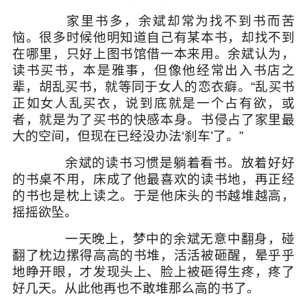
家里书多，余斌却常为找不到书而苦
恼。很多时候他明知道自己有某本书，却找不到
在哪里，只好上图书馆借一本来用。余斌认为，
读书买书，本是雅事，但像他经常出入书店之
辈，胡乱买书，就等同于女人的恋衣癖。“乱买书
正如女人乱买衣，说到底就是一个占有欲，或
者，就是为了买书的快感本身。书侵占了家里最
大的空间，但现在已经没办法‘刹车’了。”
余斌的读书习惯是躺着看书。放着好好
的书桌不用，床成了他最喜欢的读书地，再正经
的书也是枕上读之。于是他床头的书越堆越高，
摇摇欲坠。
一天晚上，梦中的余斌无意中翻身，碰
翻了枕边摞得高高的书堆，活活被砸醒，晕乎乎
地睁开眼，才发现头上、脸上被砸得生疼，疼了
好几天。从此他再也不敢堆那么高的书了。