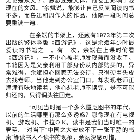
无论是从文字、思想还是文体，他甚至影响了我
现在的文风。”余斌说，能够让自己反复阅读的书
不多，而鲁迅和周作人的作品，他隔一段时间总
要重读一遍。
在余斌的书架上，还藏有1973年第二次
出版的繁体竖版《西游记》，这是余斌年少时最
爱读的书籍之一。有一次，余斌在上课时偷看
《西游记》，一不小心被老师发现兼而没收了。
书籍因为是父亲利用干部身份从内部购买的，异
常难得，余斌担心回家无法交待，只得硬着头皮
去找老师。当他走到办公室门口，却发现老师正
津津有味地读着，他心想老师不读完，是不可能
归还的，只得调头往回走。
“可见当时是一个多么匮乏图书的年代，
以前的生活哪里有那么多诱惑？哪像现在有电视
机、游戏机、卡拉O K。读书是我们当时唯一的
奢望。”对当下“中国之大安放不下一张平静的书
桌”等读书人不读书的现象，余斌深感可惜。