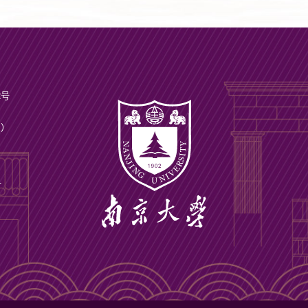
2号
ax）
号