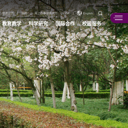
信息公开
|
捐赠
|
网上办事服务大厅
|
OA
|
English
教育教学
科学研究
国际合作
校园服务