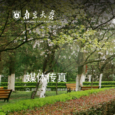
媒体传真
首页
/
新闻网
/
媒体传真
/ 正文