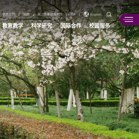
信息公开
|
捐赠
|
网上办事服务大厅
|
OA
|
English
教育教学
科学研究
国际合作
校园服务