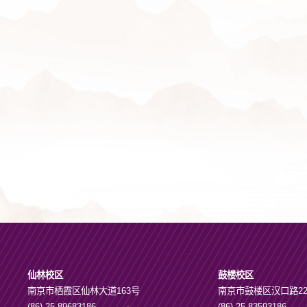
仙林校区
鼓楼校区
南京市栖霞区仙林大道163号
南京市鼓楼区汉口路2
(86)-25-89683186
(86)-25-83593186