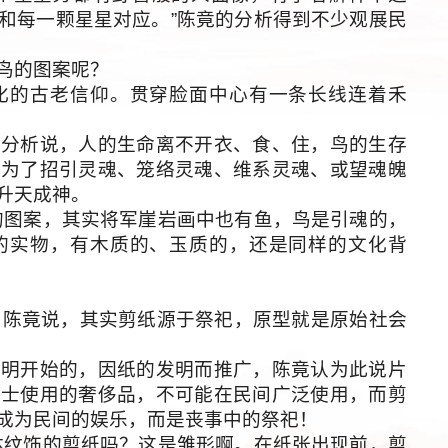
和每一颗星星对应。”陈竟的分析得到不少观展民
鸟的图案呢？
的古老信仰。贯穿脸面中心有一条长线连着禾
析说，人的生命离不开衣、食、住，鸟的生存
是为了招引灵魂、笼络灵魂、维系灵魂、或望魂魄
升天成神。
图案，其实将军崖岩画中也有鱼，鸟是引魂的，
的实物，有木质的、玉质的，还是同样的文化背
陈竟说，其实剪纸源于祭祀，原型就是原始社会
开始的，因纸的发明而推广，陈竟认为此说片
人士使用的奢侈品，不可能在民间广泛使用，而剪
成为民间的娱乐，而是丧事中的祭祀！
纹饰的剪纸吗？这是雏形啊。在纸张出现前，剪