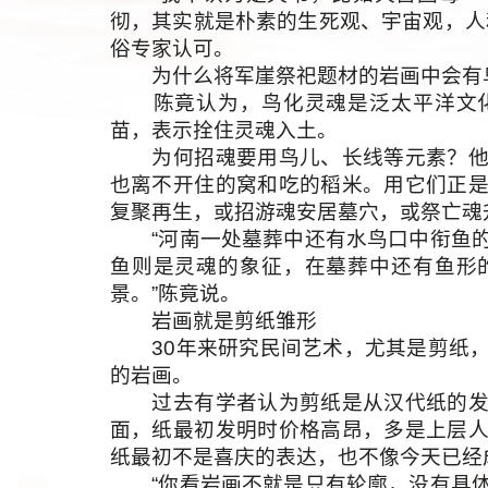
彻，其实就是朴素的生死观、宇宙观，人
俗专家认可。
为什么将军崖祭祀题材的岩画中会有
陈竟认为，鸟化灵魂是泛太平洋文化
苗，表示拴住灵魂入土。
为何招魂要用鸟儿、长线等元素？他分
也离不开住的窝和吃的稻米。用它们正
复聚再生，或招游魂安居墓穴，或祭亡魂
“河南一处墓葬中还有水鸟口中衔鱼的
鱼则是灵魂的象征，在墓葬中还有鱼形
景。”陈竟说。
岩画就是剪纸雏形
30年来研究民间艺术，尤其是剪纸，
的岩画。
过去有学者认为剪纸是从汉代纸的发明
面，纸最初发明时价格高昂，多是上层
纸最初不是喜庆的表达，也不像今天已经
“你看岩画不就是只有轮廓，没有具体