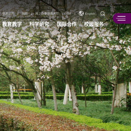
信息公开
|
捐赠
|
网上办事服务大厅
|
OA
|
English
教育教学
科学研究
国际合作
校园服务