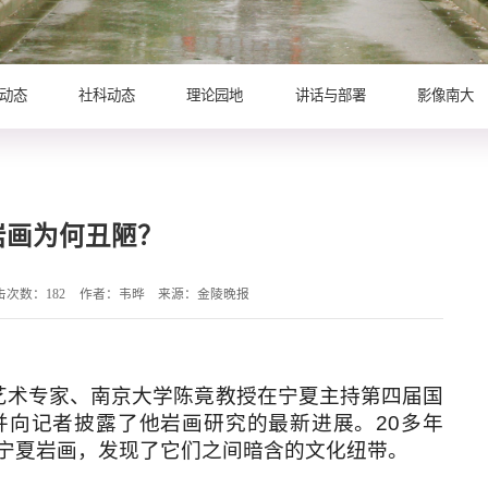
动态
社科动态
理论园地
讲话与部署
影像南大
岩画为何丑陋？
击次数：
182
作者：韦晔
来源：金陵晚报
艺术专家、南京大学陈竟教授在宁夏主持第四届国
并向记者披露了他岩画研究的最新进展。20多年
宁夏岩画，发现了它们之间暗含的文化纽带。