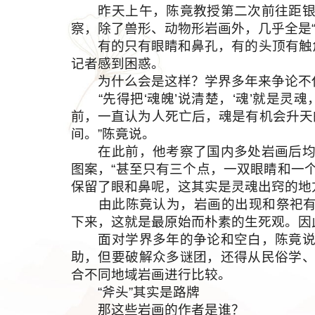
昨天上午，陈竟教授第二次前往距银川
察，除了兽形、动物形岩画外，几乎全是“
有的只有眼睛和鼻孔，有的头顶有触角，还
记者感到困惑。
为什么会是这样？学界多年来争论不休
“先得把‘魂魄’说清楚，‘魂’就是灵魂
前，一直认为人死亡后，魂是有机会升天
间。”陈竟说。
在此前，他考察了国内多处岩画后均发
图案，“甚至只有三个点，一双眼睛和一
保留了眼和鼻呢，这其实是灵魂出窍的地
由此陈竟认为，岩画的出现和祭祀有关
下来，这就是最原始而朴素的生死观。因
面对学界多年的争论和空白，陈竟说，
助，但要破解众多谜团，还得从民俗学
合不同地域岩画进行比较。
“斧头”其实是路牌
那这些岩画的作者是谁？