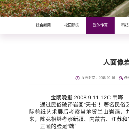
综合新闻
校园动态
媒体传真
科技
人面像
发布时间：2008-09-16
点
金陵晚报 2008.9.11 12C 韦晔
通过民俗破译岩画“天书”！著名民俗
际剪纸艺术展后考察当地贺兰山岩画，
来，陈竟相继考察新疆、内蒙古、江苏和
丑陋的脸是“魄”