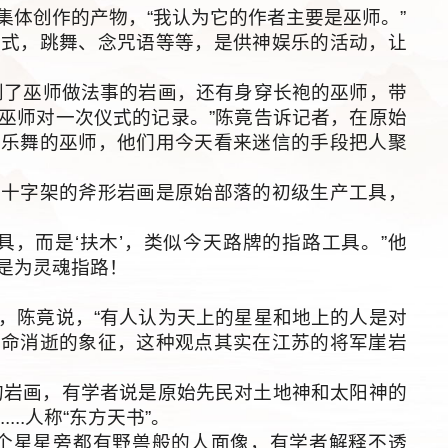
体创作的产物，“我认为它的作者主要是巫师。”
，跳舞、念咒语等等，是供神娱乐的活动，让
了巫师做法事的岩画，还有身穿长袍的巫师，带
巫师对一次仪式的记录。”陈竟告诉记者，在原始
、乐舞的巫师，他们用今天看来迷信的手段把人聚
字架的斧形岩画是原始部落的初级生产工具，
，而是‘扶木’，类似今天路牌的指路工具。”他
是为灵魂指路！
陈竟说，“有人认为天上的星星和地上的人是对
生命消逝的象征，这种观点其实在江苏的将军崖岩
的岩画，有学者说是原始先民对土地神和太阳神的
..人称“东方天书”。
星星旁都有野兽般的人面像，有学者解释不透