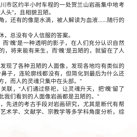
市区约半小时车程的一处贺兰山岩画集中地考
人头”，且相貌丑陋。
有的像是水滴，被人解读为血液......随行的
，总没有令人信服的答案。
，而‘魄’是一种透明的影子，在人们充分认识自然
的，将来能有来生，而‘魄’是丑陋的，就留在了人
现了各种丑陋的人面像，发现各地均有类似的
个鼻子，连轮廓线都没有，但简化到最后为什么还
方，而人的灵魂只集中在头部。”
联，“人们通过祭祀，让灵魂升天，把‘魄’留了
此我们看到的人面像岩画都是丑陋的。”
先进的考古手段对岩画研究，尤其是断代有帮
、艺术学、文献学、宗教学等多学科角度分析，综