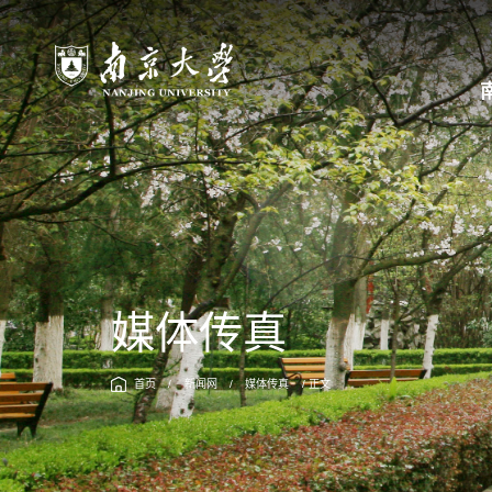
媒体传真
首页
/
新闻网
/
媒体传真
/ 正文