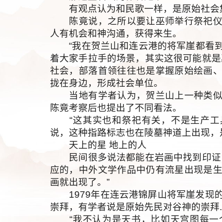
有观点认为和民歌一样，是原始社会集
陈竟说，之所以要让巫师举行祭祀仪式
人有机会和神沟通，获得来生。
“我在贺兰山和连云港的将军崖都看到
着大家手拉手的场景，其实这很可能就是
社会，部落首领往往也是掌握原始绘画
拢在身边，形成社会单位。
当地有学者认为，贺兰山上一种类似十
陈竟考察后也提出了不同看法。
“这其实也和祭祀有关，不是生产工具
说，这种指路标志也在陵墓神道上出现，
天上的星 地上的人
民间很多说法都能在岩画中找到印证，
应的，中外文学作品中仍有流星出现是
画就出现了。”
1979年在连云港锦屏山将军崖发现
崇拜，有学者说是原始先民对谷神的崇拜....
“我不认为是天书，比如天宫图每一个