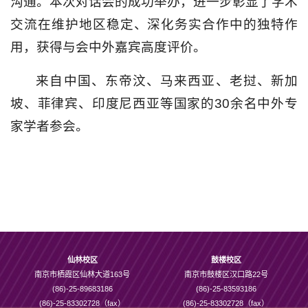
沟通。本次对话会的成功举办，进一步彰显了学术
交流在维护地区稳定、深化务实合作中的独特作
用，获得与会中外嘉宾高度评价。
来自中国、东帝汶、马来西亚、老挝、新加
坡、菲律宾、印度尼西亚等国家的30余名中外专
家学者参会。
仙林校区
鼓楼校区
南京市栖霞区仙林大道163号
南京市鼓楼区汉口路22号
(86)-25-89683186
(86)-25-83593186
(86)-25-83302728（fax）
(86)-25-83302728（fax）