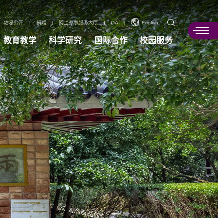
信息公开
|
捐赠
|
网上办事服务大厅
|
OA
|
English
教育教学
科学研究
国际合作
校园服务