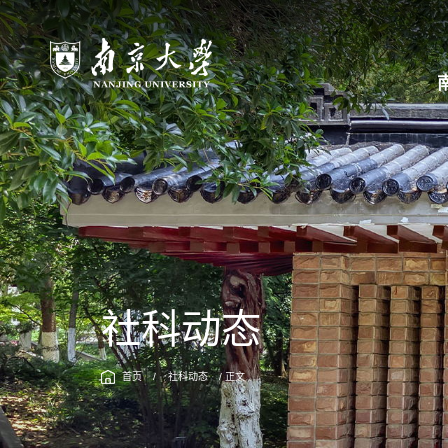
社科动态
首页
/
社科动态
/ 正文