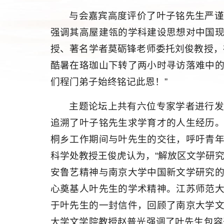
与会嘉宾高度评价了叶子铭先生严
强调其高屋建瓴的学科建设思想对中国
授、著名学者莫砺锋老师委托刘俊教授，
酷暑在珞珈山下转了两小时寻访落难中
们程门弟子始终铭记此恩！”
主题论坛上共有六位专家学者进行
追溯了叶子铭先生求学育才的人生经历
桐乡工作期间与叶先生的交往，呼吁青
科学处教授王俊虎认为，“解放区文学研
安鲁艺精神与南京大学中国新文学研究
心奠基人叶先生的学术精神。江苏师范
于叶先生的一封信件，回顾了南京大学
大学文学院教授赵普光强调了叶先生包容