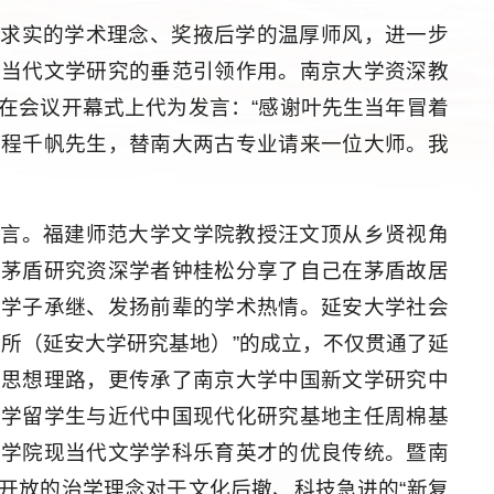
谨求实的学术理念、奖掖后学的温厚师风，进一步
现当代文学研究的垂范引领作用。南京大学资深教
在会议开幕式上代为发言：“感谢叶先生当年冒着
的程千帆先生，替南大两古专业请来一位大师。我
发言。福建师范大学文学院教授汪文顶从乡贤视角
。茅盾研究资深学者钟桂松分享了自己在茅盾故居
年学子承继、发扬前辈的学术热情。延安大学社会
究所（延安大学研究基地）”的成立，不仅贯通了延
的思想理路，更传承了南京大学中国新文学研究中
大学留学生与近代中国现代化研究基地主任周棉基
文学院现当代文学学科乐育英才的优良传统。暨南
开放的治学理念对于文化后撤、科技急进的“新复