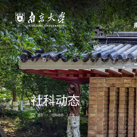
社科动态
首页
/
社科动态
/ 正文