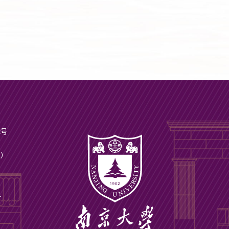
2号
ax）
号