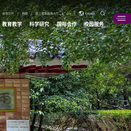
信息公开
|
捐赠
|
网上办事服务大厅
|
OA
|
English
教育教学
科学研究
国际合作
校园服务