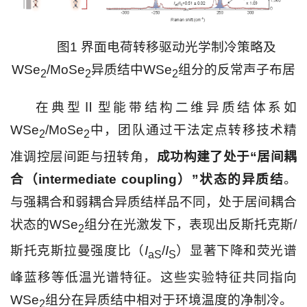
图1 界面电荷转移驱动光学制冷策略及
WSe
/MoSe
异质结中WSe
组分的反常声子布居
2
2
2
在典型Ⅱ型能带结构二维异质结体系如
WSe
/MoSe
中，团队通过干法定点转移技术精
2
2
准调控层间距与扭转角，
成功构建了处于“居间耦
合（intermediate coupling）”状态的异质结
。
与强耦合和弱耦合异质结样品不同，处于居间耦合
状态的WSe
组分在光激发下，表现出反斯托克斯/
2
斯托克斯拉曼强度比（
I
/
I
）显著下降和荧光谱
aS
S
峰蓝移等低温光谱特征。这些实验特征共同指向
WSe
组分在异质结中相对于环境温度的净制冷。
2