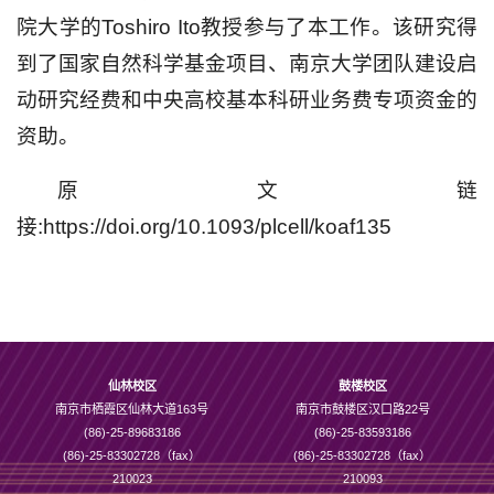
院大学的Toshiro Ito教授参与了本工作。该研究得
到了国家自然科学基金项目、南京大学团队建设启
动研究经费和中央高校基本科研业务费专项资金的
资助。
原文链
接:https://doi.org/10.1093/plcell/koaf135
仙林校区
鼓楼校区
南京市栖霞区仙林大道163号
南京市鼓楼区汉口路22号
(86)-25-89683186
(86)-25-83593186
(86)-25-83302728（fax）
(86)-25-83302728（fax）
210023
210093