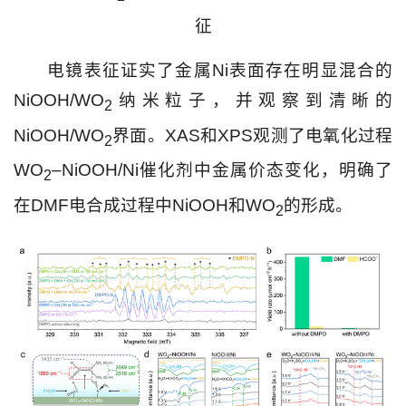
征
电镜表征证实了金属Ni表面存在明显混合的
NiOOH/WO
纳米粒子，并观察到清晰的
2
NiOOH/WO
界面。XAS和XPS观测了电氧化过程
2
WO
–NiOOH/Ni催化剂中金属价态变化，明确了
2
在DMF电合成过程中NiOOH和WO
的形成。
2