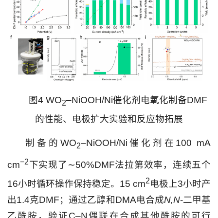
图4 WO
–NiOOH/Ni催化剂电氧化制备DMF
2
的性能、电极扩大实验和反应物拓展
制备的WO
–NiOOH/Ni催化剂在100 mA
2
−2
cm
下实现了∼50%DMF法拉第效率，连续五个
2
16小时循环操作保持稳定。15 cm
电极上3小时产
出1.4克DMF；通过乙醇和DMA电合成
N,N
-二甲基
乙酰胺，验证C–N偶联在合成其他酰胺的可行