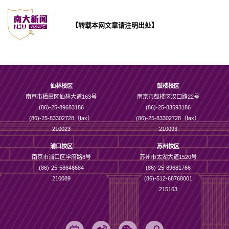
【转载本网文章请注明出处】
仙林校区
鼓楼校区
南京市栖霞区仙林大道163号
南京市鼓楼区汉口路22号
(86)-25-89683186
(86)-25-83593186
(86)-25-83302728（fax）
(86)-25-83302728（fax）
210023
210093
浦口校区
苏州校区
南京市浦口区学府路8号
苏州市太湖大道1520号
(86)-25-58646684
(86)-25-89681766
210089
(86)-512-68768001
215163