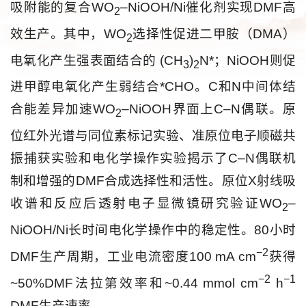
吸附能的复合WO
–NiOOH/Ni催化剂实现DMF高
2
效生产。其中，WO
选择性促进二甲胺（DMA）
2
电氧化产生强表面结合的 (CH
)
N*；NiOOH则促
3
2
进甲醇电氧化产生弱结合*CHO。C和N中间体结
合能差异加速WO
–NiOOH界面上C–N偶联。原
2
位红外光谱与同位素标记实验、准原位电子顺磁共
振捕获实验和电化学操作实验揭示了C–N偶联机
制和增强的DMF合成选择性和活性。原位X射线吸
收谱和反应后透射电子显微镜研究验证WO
–
2
NiOOH/Ni长时间电化学操作中的稳定性。80小时
−2
DMF生产周期，工业电流密度100 mA cm
获得
−2
−1
~50%DMF法拉第效率和~0.44 mmol cm
h
DMF生产速率。