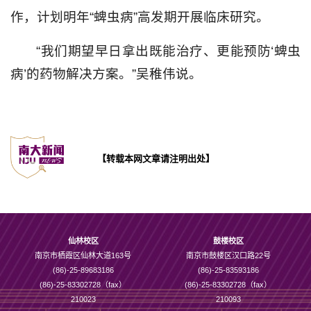
作，计划明年“蜱虫病”高发期开展临床研究。
“我们期望早日拿出既能治疗、更能预防‘蜱虫
病’的药物解决方案。”吴稚伟说。
【转载本网文章请注明出处】
仙林校区
鼓楼校区
南京市栖霞区仙林大道163号
南京市鼓楼区汉口路22号
(86)-25-89683186
(86)-25-83593186
(86)-25-83302728（fax）
(86)-25-83302728（fax）
210023
210093