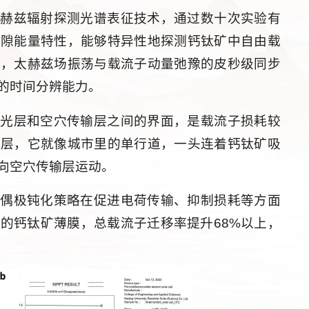
太赫兹辐射探测光谱表征技术，通过数十次实验有
带隙能量特性，能够特异性地探测钙钛矿中自由载
时，太赫兹场振荡与载流子动量弛豫的皮秒级同步
的时间分辨能力。
吸光层和空穴传输层之间的界面，是载流子损耗较
化层，它就像城市里的单行道，一头连着钙钛矿吸
向空穴传输层运动。
了偶极钝化策略在促进电荷传输、抑制损耗等方面
的钙钛矿薄膜，总载流子迁移率提升68%以上，