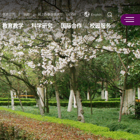
信息公开
|
捐赠
|
网上办事服务大厅
|
OA
|
English
教育教学
科学研究
国际合作
校园服务