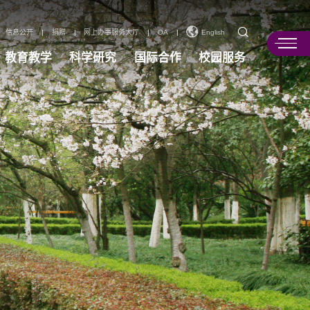
信息公开
|
捐赠
|
网上办事服务大厅
|
OA
|
English
教育教学
科学研究
国际合作
校园服务