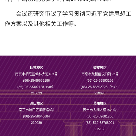
会议还研究审议了学习贯彻习近平党建思想工
作方案以及其他相关工作等。
仙林校区
鼓楼校区
南京市栖霞区仙林大道163号
南京市鼓楼区汉口路22号
(86)-25-89683186
(86)-25-83593186
(86)-25-83302728（fax）
(86)-25-83302728（fax）
210023
210093
浦口校区
苏州校区
南京市浦口区学府路8号
苏州市太湖大道1520号
(86)-25-58646684
(86)-25-89681766
210089
(86)-512-68768001
215163