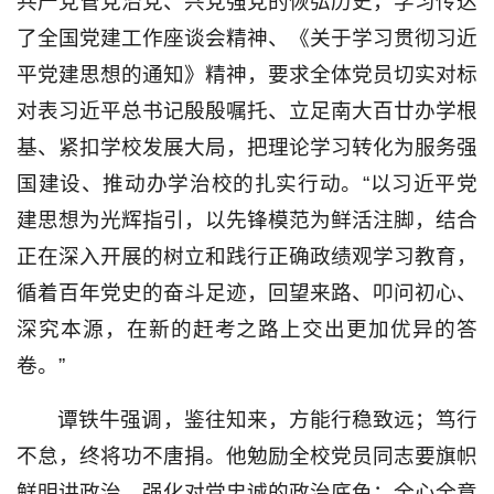
共产党管党治党、兴党强党的恢弘历史，学习传达
了全国党建工作座谈会精神、《关于学习贯彻习近
平党建思想的通知》精神，要求全体党员切实对标
对表习近平总书记殷殷嘱托、立足南大百廿办学根
基、紧扣学校发展大局，把理论学习转化为服务强
国建设、推动办学治校的扎实行动。“以习近平党
建思想为光辉指引，以先锋模范为鲜活注脚，结合
正在深入开展的树立和践行正确政绩观学习教育，
循着百年党史的奋斗足迹，回望来路、叩问初心、
深究本源，在新的赶考之路上交出更加优异的答
卷。”
谭铁牛强调，鉴往知来，方能行稳致远；笃行
不怠，终将功不唐捐。他勉励全校党员同志要旗帜
鲜明讲政治，强化对党忠诚的政治底色；全心全意