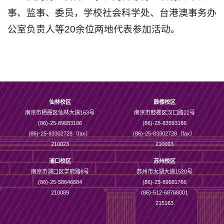
事、监事、委员，
学校社会科学处、台港澳事务办
公室负责人
等20余位两地代表参加活动。
仙林校区
鼓楼校区
南京市栖霞区仙林大道163号
南京市鼓楼区汉口路22号
(86)-25-89683186
(86)-25-83593186
(86)-25-83302728（fax）
(86)-25-83302728（fax）
210023
210093
浦口校区
苏州校区
南京市浦口区学府路8号
苏州市太湖大道1520号
(86)-25-58646684
(86)-25-89681766
210089
(86)-512-68768001
215163