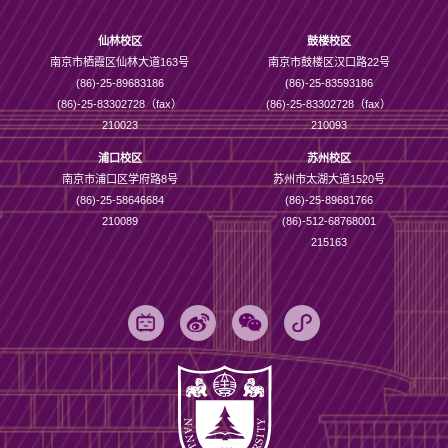
仙林校区
鼓楼校区
南京市栖霞区仙林大道163号
南京市鼓楼区汉口路22号
(86)-25-89683186
(86)-25-83593186
(86)-25-83302728（fax）
(86)-25-83302728（fax）
210023
210093
浦口校区
苏州校区
南京市浦口区学府路8号
苏州市太湖大道1520号
(86)-25-58646684
(86)-25-89681766
210089
(86)-512-68768001
215163