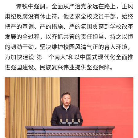
谭铁牛强调，全面从严治党永远在路上，正风
肃纪反腐没有休止符。他要求全校党员干部，始终
把严的基调、严的措施、严的氛围贯穿到学校改革
发展的全过程，以齐抓共管的责任担当、持之以恒
的韧劲干劲，坚决维护校园风清气正的育人环境，
为加快建设“第一个南大”和以中国式现代化全面推
进强国建设、民族复兴伟业提供坚强保障。