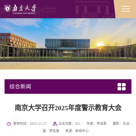
综合新闻
南京大学召开2025年度警示教育大会
发布时间：2025-11-27
点击次数：
922
作者：李凌霄
摄影：佘治
骏、李佳昊
来源：新闻中心