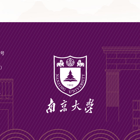
2号
ax）
号