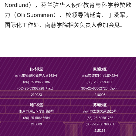
Nordlund），芬兰驻华大使馆教育与科学参赞
欧
力（O
lli Suominen）、
校领导陆延青、丁爱军，
国际化工作处、南赫学院相关负责人参加会见。
仙林校区
鼓楼校区
南京市栖霞区仙林大道163号
南京市鼓楼区汉口路22号
(86)-25-89683186
(86)-25-83593186
(86)-25-83302728（fax）
(86)-25-83302728（fax）
210023
210093
浦口校区
苏州校区
南京市浦口区学府路8号
苏州市太湖大道1520号
(86)-25-58646684
(86)-25-89681766
210089
(86)-512-68768001
215163