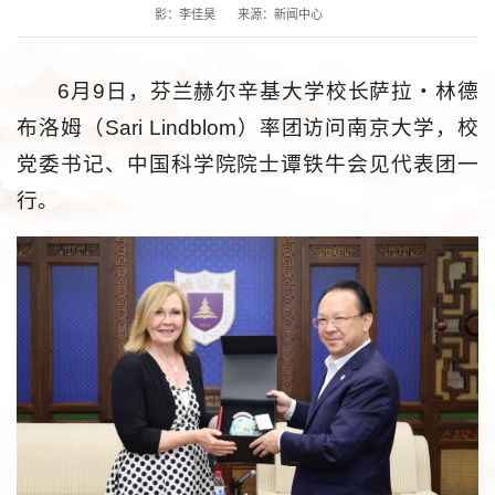
影：李佳昊
来源：新闻中心
6月9日，芬兰赫尔辛基大学校长萨拉・林德
布洛姆（Sari Lindblom）率团访问南京大学，校
党委书记、中国科学院院士谭铁牛会见代表团一
行。