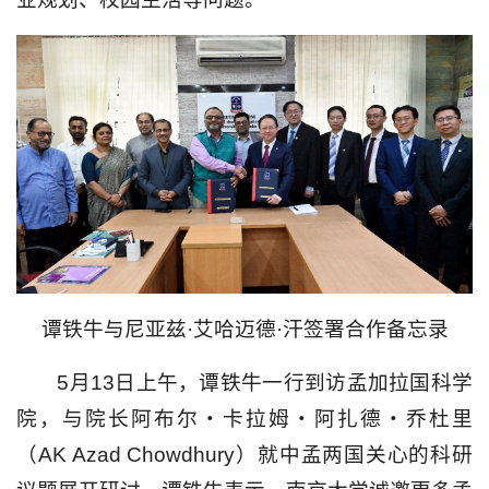
谭铁牛与尼亚兹·艾哈迈德·汗签署合作备忘录
5月13日上午，谭铁牛一行到访孟加拉国科学
院，与院长阿布尔・卡拉姆・阿扎德・乔杜里
（AK Azad Chowdhury）就中孟两国关心的科研