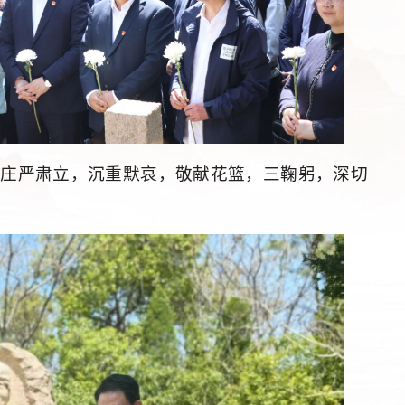
前庄严肃立，沉重默哀，敬献花篮，三鞠躬，深切