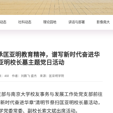
动态
社科动态
理论园地
讲话与部署
影像南大
承匡亚明教育精神，谱写新时代奋进华
匡亚明校长墓主题党日活动
数：
468
作者：刘鹏飞 盛杰
来源：匡亚明学院
党支部与南京大学校友事务与发展工作处党支部前往
写新时代奋进华章”清明节祭扫匡亚明校长墓活动，
学党委常委、副校长索文斌出席活动。