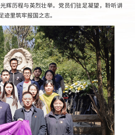
的光辉历程与英烈壮举。党员们驻足凝望，聆听讲
足迹里筑牢报国之志。