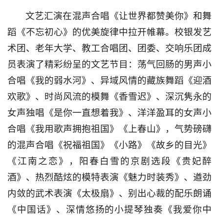
文艺汇演在混声合唱《让世界都赞美你》和舞
蹈《不忘初心》的优美旋律中拉开帷幕。校银发艺
术团、老年大学、教工合唱团、团委、交响乐团成
员表演了精彩纷呈的文艺节目：荡气回肠的男声小
合唱《我的弱水河》、异域风情的藏族舞蹈《迎酒
欢歌》、时尚风流的模舞《香雪迟》、深沉隽永的
女声独唱《是你一直想着我》、洋洋盈耳的女声小
合唱《我用歌声拥抱祖国》《上春山》，气势磅礴
的混声合唱《祝福祖国》《小路》《故乡的目光》
《江南之恋》，阳春白雪的京剧选段《贵妃醉
酒》、热烈酷炫的模特表演《魅力时装秀》、遒劲
内敛的武术表演《太极扇》、别出心裁的配乐朗诵
《中国话》、深情悠扬的小提琴独奏《我爱你中