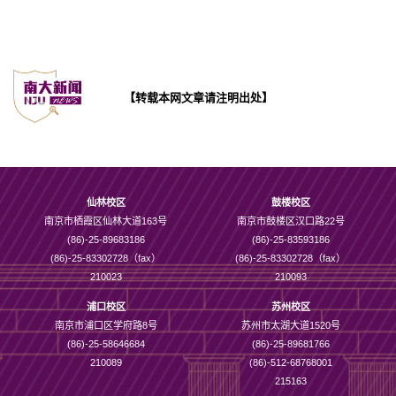
【转载本网文章请注明出处】
仙林校区
鼓楼校区
南京市栖霞区仙林大道163号
南京市鼓楼区汉口路22号
(86)-25-89683186
(86)-25-83593186
(86)-25-83302728（fax）
(86)-25-83302728（fax）
210023
210093
浦口校区
苏州校区
南京市浦口区学府路8号
苏州市太湖大道1520号
(86)-25-58646684
(86)-25-89681766
210089
(86)-512-68768001
215163