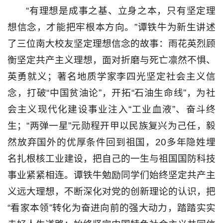
“有理想是成事之基、立身之本，只有坚定理
想信念，才能把牢根本方向。”谭铁牛为新生讲述
了三位南大校友坚定理想信念的故事：雨花英烈顾
衡坚定共产主义理想，面对折磨与死亡凛然不惧、
英勇就义；著名地质学家李四光坚定社会主义信
念，打破“中国贫油论”，开拓“石油生命线”，为社
会主义现代化建设事业注入“工业血液”、奋斗终
生；“两弹一星”元勋程开甲以民族复兴为己任，毅
然放弃国外的优厚条件回到祖国，20多年隐姓埋
名扎根核工业建设，把自己的一生与祖国国防科技
事业紧紧相连。谭铁牛勉励同学们始终坚定共产主
义远大理想，不断深化对党的创新理论的认识，把
“看家本领”转化为奋进向前的强大动力，踏踏实实