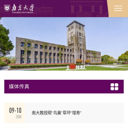
媒体传真
09-10
南大教授帮“鸟巢”草坪“增寿”
2008