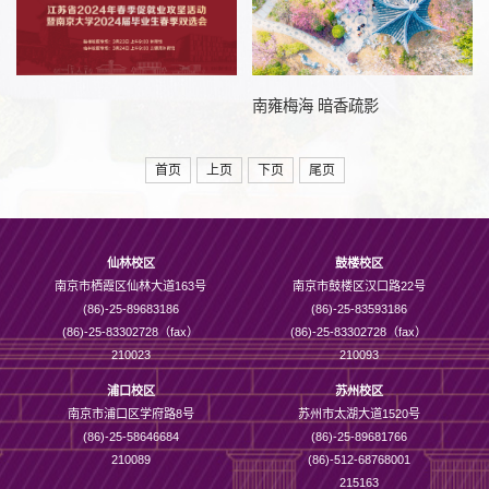
南雍梅海 暗香疏影
首页
上页
下页
尾页
仙林校区
鼓楼校区
南京市栖霞区仙林大道163号
南京市鼓楼区汉口路22号
(86)-25-89683186
(86)-25-83593186
(86)-25-83302728（fax）
(86)-25-83302728（fax）
210023
210093
浦口校区
苏州校区
南京市浦口区学府路8号
苏州市太湖大道1520号
(86)-25-58646684
(86)-25-89681766
210089
(86)-512-68768001
215163